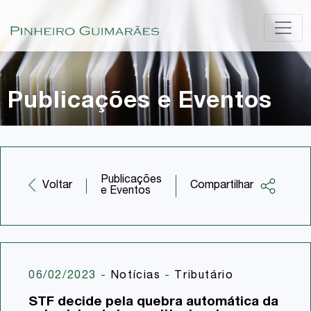
Publicações e Eventos
Publicações
Compartilhar
Voltar
e Eventos
Facebook
Twitter
LinkedIn
06/02/2023
-
Notícias
-
Tributário
Email
STF decide pela quebra automática da