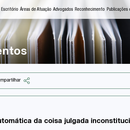
 Escritório
Áreas de Atuação
Advogados
Reconhecimento
Publicações 
entos
mpartilhar
Facebook
Twitter
LinkedIn
tomática da coisa julgada inconstituc
Email