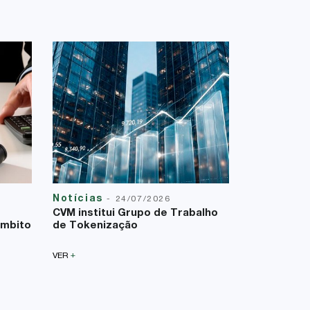
Notícias
Reforma T
-
24/07/2026
23/07/2026
CVM institui Grupo de Trabalho
A Lei Comp
âmbito
de Tokenização
uma nova f
sobre a bas
+
VER
+
VER