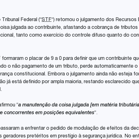
Share
Tribunal Federal (“
STF
“) retomou o julgamento dos Recursos E
coisa julgada ao contribuinte, afastando a cobrança de tributo
cional, tanto como exercício do controle difuso quanto do co
formaram o placar de 9 a 0 para definir que um contribuinte qu
indo o não pagamento de um tributo, perde automaticamente o 
ança constitucional. Embora o julgamento ainda não esteja for
o já está definido por ampla maioria, restando esclarecido q
.
firmou “
a manutenção da coisa julgada [em matéria tributári
re concorrentes em posições equivalentes
“.
passaram a enfrentar o pedido de modulação de efeitos da dec
s geradores pretéritos em prestígio à segurança jurídica. No 