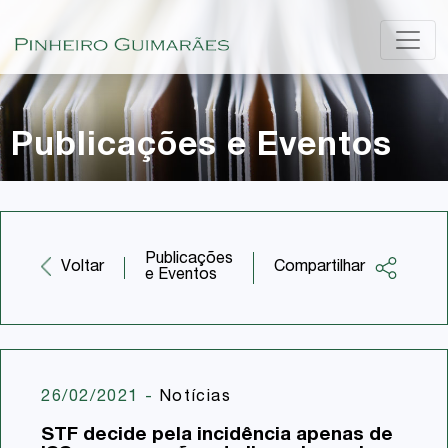
Publicações e Eventos
Publicações
Compartilhar
Voltar
e Eventos
Facebook
Twitter
LinkedIn
26/02/2021
-
Notícias
Email
STF decide pela incidência apenas de