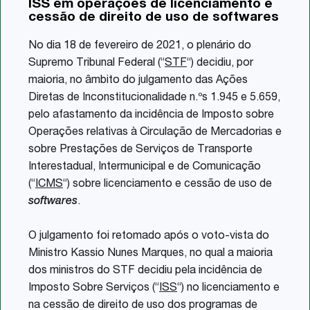
ISS em operações de licenciamento e
Share
cessão de direito de uso de softwares
No dia 18 de fevereiro de 2021, o plenário do
Supremo Tribunal Federal (“
STF
“) decidiu, por
maioria, no âmbito do julgamento das Ações
Diretas de Inconstitucionalidade n.ºs 1.945 e 5.659,
pelo afastamento da incidência de Imposto sobre
Operações relativas à Circulação de Mercadorias e
sobre Prestações de Serviços de Transporte
Interestadual, Intermunicipal e de Comunicação
(“
ICMS
“) sobre licenciamento e cessão de uso de
softwares
.
O julgamento foi retomado após o voto-vista do
Ministro Kassio Nunes Marques, no qual a maioria
dos ministros do STF decidiu pela incidência de
Imposto Sobre Serviços (“
ISS
“) no licenciamento e
na cessão de direito de uso dos programas de