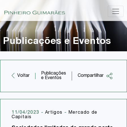
Publicações e Eventos
Publicações
Compartilhar
Voltar
e Eventos
Facebook
Twitter
LinkedIn
11/04/2023
-
Artigos
-
Mercado de
Capitais
Email