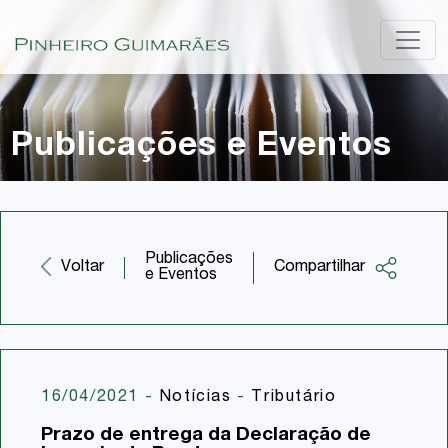
Publicações e Eventos
Publicações
Compartilhar
Voltar
e Eventos
Facebook
Twitter
LinkedIn
16/04/2021
-
Notícias
-
Tributário
Email
Prazo de entrega da Declaração de