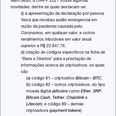
Além disso, a DIRPF 2021 trouxe algumas
novidades, dentre as quais destacam-se:
(i) a apresentação da declaração por pessoa
física que recebeu auxílio emergencial em
razão da pandemia causada pelo
Coronavírus, em qualquer valor, e outros
rendimentos tributáveis em valor anual
superior a R$ 22.847,76;
(ii) criação de códigos específicos na ficha de
“Bens e Direitos” para a prestação de
informações acerca de criptoativos, os quais
são
(a) código 81 – criptoativo
Bitcoin – BTC
;
(b) código 82 – outros criptoativos, do tipo
moeda digital (
altcoins
como
Ether
,
XRP
,
Bitcoin Cash
,
Tether
,
Chainlink
e
Litecoin
); e código 89 – demais
criptoativos (
payment tokens
).