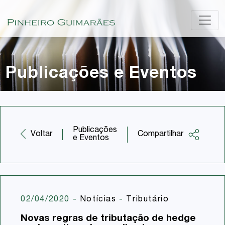
Publicações e Eventos
Publicações
Compartilhar
Voltar
e Eventos
Facebook
Twitter
LinkedIn
02/04/2020
-
Notícias
-
Tributário
Email
Novas regras de tributação de hedge