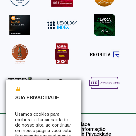
SUA PRIVACIDADE
Usamos cookies para
melhorar a funcionalidade
Política de Privacidade
do nosso site, ao continuar
Política de Segurança da Informação
em nossa página você está
Certificações de Segurança e Privacidade