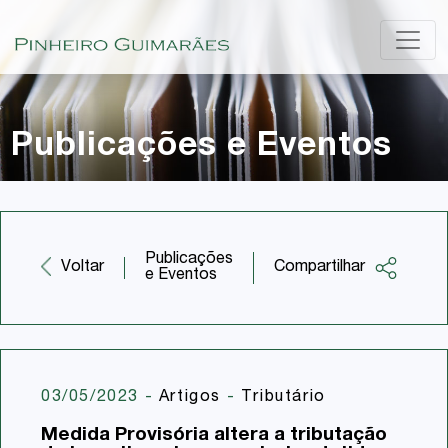
Publicações e Eventos
Publicações
Compartilhar
Voltar
e Eventos
Facebook
Twitter
LinkedIn
03/05/2023
-
Artigos
-
Tributário
Email
Medida Provisória altera a tributação