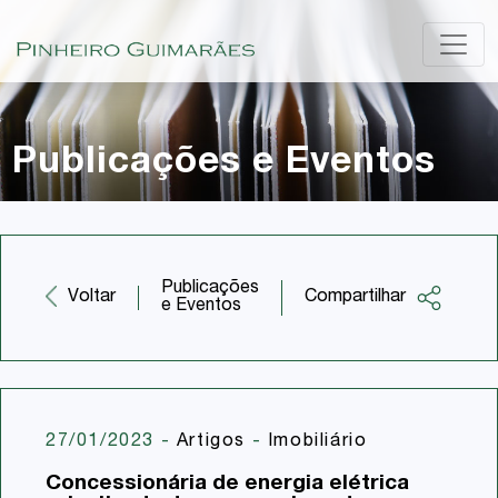
Publicações e Eventos
Publicações
Compartilhar
Voltar
e Eventos
Facebook
Twitter
LinkedIn
27/01/2023
-
Artigos
-
Imobiliário
Email
Concessionária de energia elétrica