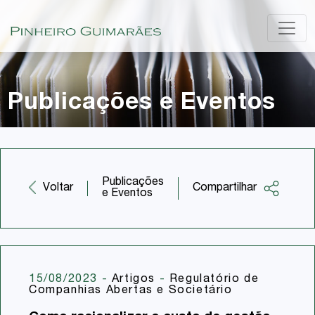
Publicações e Eventos
Publicações
Compartilhar
Voltar
e Eventos
Facebook
Twitter
LinkedIn
15/08/2023
-
Artigos
-
Regulatório de
Companhias Abertas e Societário
Email