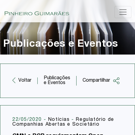
Publicações e Eventos
Publicações
Compartilhar
Voltar
e Eventos
Facebook
Twitter
LinkedIn
22/05/2020
-
Notícias
-
Regulatório de
Companhias Abertas e Societário
Email