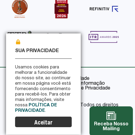
SUA PRIVACIDADE
Usamos cookies para
melhorar a funcionalidade
do nosso site, ao continuar
Política de Privacidade
Política de Segurança da Informação
em nossa página você está
Certificações de Segurança e Privacidade
fornecendo consentimento
para recebê-los. Para obter
mais informações, visite
© 2026 Pinheiro Guimarães - Todos os direitos
nossa
POLÍTICA DE
reservados
PRIVACIDADE
.
Aceitar
Receba Nosso
Mailing