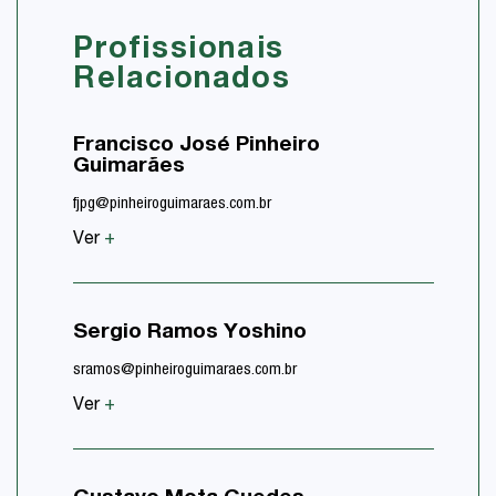
Profissionais
Relacionados
Francisco José Pinheiro
Giova
Guimarães
Carva
fjpg@pinheiroguimaraes.com.br
gacarval
Ver
+
Ver
+
Sergio Ramos Yoshino
sramos@pinheiroguimaraes.com.br
Ver
+