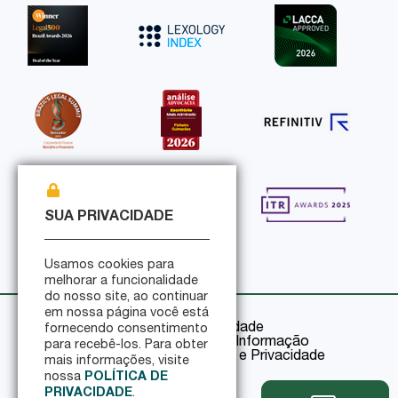
SUA PRIVACIDADE
Usamos cookies para
melhorar a funcionalidade
do nosso site, ao continuar
em nossa página você está
Política de Privacidade
fornecendo consentimento
Política de Segurança da Informação
para recebê-los. Para obter
Certificações de Segurança e Privacidade
mais informações, visite
nossa
POLÍTICA DE
PRIVACIDADE
.