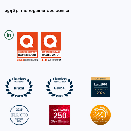
pgrj@pinheiroguimaraes.com.br