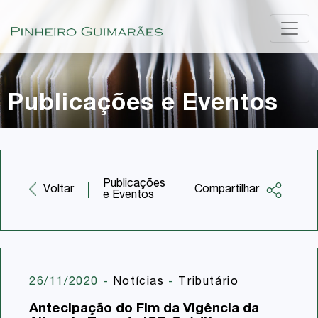
Publicações e Eventos
Publicações
Compartilhar
Voltar
e Eventos
Facebook
Twitter
LinkedIn
26/11/2020
-
Notícias
-
Tributário
Email
Antecipação do Fim da Vigência da