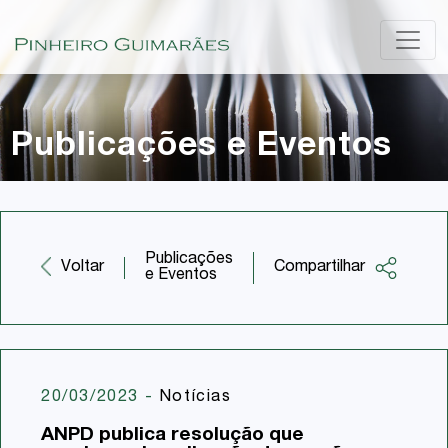
Publicações e Eventos
Publicações
Compartilhar
Voltar
e Eventos
Facebook
Twitter
LinkedIn
20/03/2023
-
Notícias
Email
ANPD publica resolução que