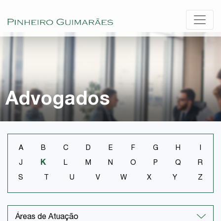
Advogados
A
B
C
D
E
F
G
H
I
K
J
L
M
N
O
P
Q
R
S
T
U
V
W
X
Y
Z