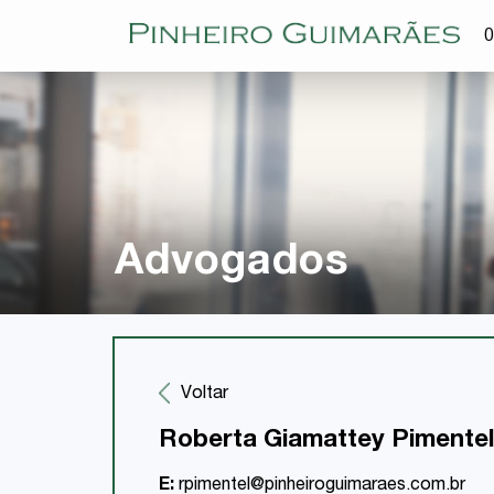
O
Advogados
Voltar
Roberta Giamattey Pimentel
E:
rpimentel@pinheiroguimaraes.com.br