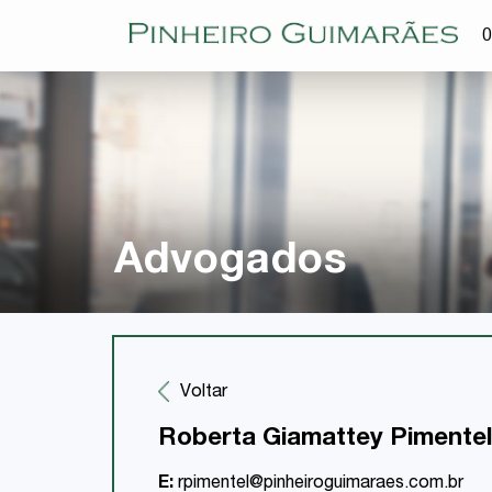
O
Advogados
Voltar
Roberta Giamattey Pimentel
E:
rpimentel@pinheiroguimaraes.com.br