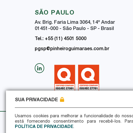
SÃO PAULO
Av. Brig. Faria Lima 3064, 14
º
Andar
01451-000 - São Paulo - SP - Brasil
Tel.: +55 (11) 4501 5000
pgsp@pinheiroguimaraes.com.br
SUA PRIVACIDADE
Usamos cookies para melhorar a funcionalidade do nosso
está fornecendo consentimento para recebê-los. Par
Política de Privacidade
Política de Seguran
POLÍTICA DE PRIVACIDADE
.