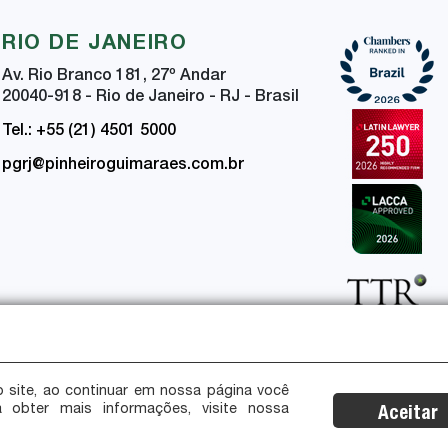
RIO DE JANEIRO
Av. Rio Branco 181, 27
º
Andar
20040-918 - Rio de Janeiro - RJ - Brasil
Tel.: +55 (21) 4501 5000
pgrj@pinheiroguimaraes.com.br
 site, ao continuar em nossa página você
a obter mais informações, visite nossa
Aceitar
ça da Informação
Certificações de Segurança e Privacidade