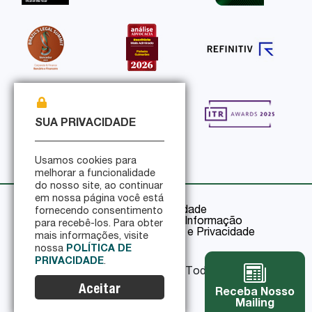
SUA PRIVACIDADE
Usamos cookies para
melhorar a funcionalidade
do nosso site, ao continuar
em nossa página você está
Política de Privacidade
fornecendo consentimento
Política de Segurança da Informação
para recebê-los. Para obter
Certificações de Segurança e Privacidade
mais informações, visite
nossa
POLÍTICA DE
PRIVACIDADE
.
© 2026 Pinheiro Guimarães - Todos os direitos
reservados
Aceitar
Receba Nosso
Mailing