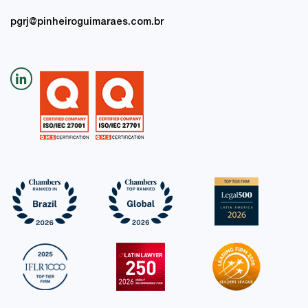
pgrj@pinheiroguimaraes.com.br