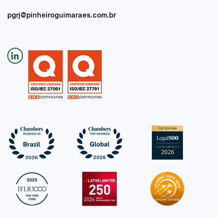
pgrj@pinheiroguimaraes.com.br