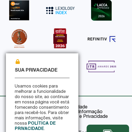
SUA PRIVACIDADE
Usamos cookies para
melhorar a funcionalidade
do nosso site, ao continuar
em nossa página você está
Política de Privacidade
fornecendo consentimento
Política de Segurança da Informação
para recebê-los. Para obter
Certificações de Segurança e Privacidade
mais informações, visite
nossa
POLÍTICA DE
PRIVACIDADE
.