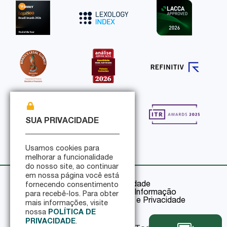
SUA PRIVACIDADE
Usamos cookies para
melhorar a funcionalidade
do nosso site, ao continuar
em nossa página você está
Política de Privacidade
fornecendo consentimento
Política de Segurança da Informação
para recebê-los. Para obter
Certificações de Segurança e Privacidade
mais informações, visite
nossa
POLÍTICA DE
PRIVACIDADE
.