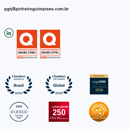
pgrj@pinheiroguimaraes.com.br