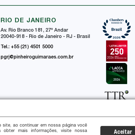
RIO DE JANEIRO
Av. Rio Branco 181, 27
º
Andar
20040-918 - Rio de Janeiro - RJ - Brasil
Tel.: +55 (21) 4501 5000
pgrj@pinheiroguimaraes.com.br
 site, ao continuar em nossa página você
a obter mais informações, visite nossa
Aceitar
ça da Informação
Certificações de Segurança e Privacidade