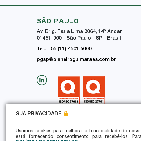
SÃO PAULO
Av. Brig. Faria Lima 3064, 14
º
Andar
01451-000 - São Paulo - SP - Brasil
Tel.: +55 (11) 4501 5000
pgsp@pinheiroguimaraes.com.br
SUA PRIVACIDADE
Usamos cookies para melhorar a funcionalidade do nosso
está fornecendo consentimento para recebê-los. Par
Política de Privacidade
Política de Seguran