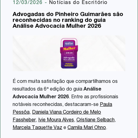
12/03/2026
-
Notícias do Escritório
Email
Advogadas do Pinheiro Guimarães são
reconhecidas no ranking do guia
Share
Análise Advocacia Mulher 2026
É com muita satisfação que compartilhamos os
resultados da 6ª edição do guia
Análise
Advocacia Mulher 2026
. Entre as profissionais
notáveis reconhecidas, destacaram-se
Paula
Pessôa
,
Daniela Viana Cordeiro de Melo
Fassheber
,
Ivie Moura Alves
,
Cristiane Selbach
,
Marcela Taquette Vaz
e
Camila Mari Ohno
.