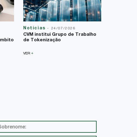
Notícias
Reforma T
-
24/07/2026
23/07/2026
CVM institui Grupo de Trabalho
A Lei Comp
âmbito
de Tokenização
uma nova f
sobre a bas
+
VER
+
VER