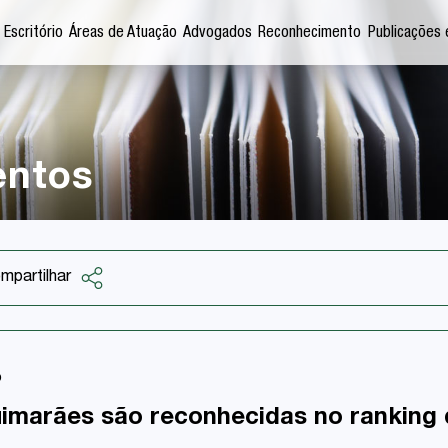
 Escritório
Áreas de Atuação
Advogados
Reconhecimento
Publicações 
entos
mpartilhar
Facebook
Twitter
o
LinkedIn
imarães são reconhecidas no ranking d
Email